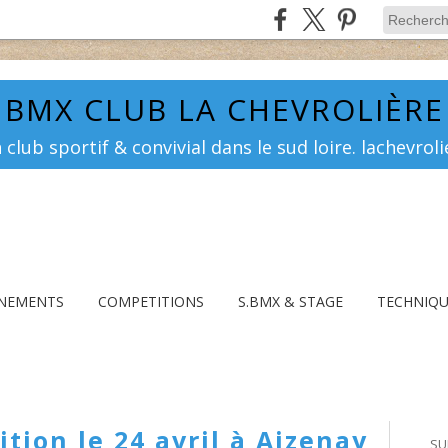
BMX CLUB LA CHEVROLIÈRE
club sportif & convivial dans le sud loire. lachev
INEMENTS
COMPETITIONS
S.BMX & STAGE
TECHNIQ
tion le 24 avril à Aizenay
SU