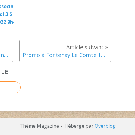
ssocia
di 3 S
22 9h-
Argentré 3ème manche régionale
Promo à Fontenay Le Comte 1er Mai
CLE
Thème Magazine - Hébergé par
Overblog