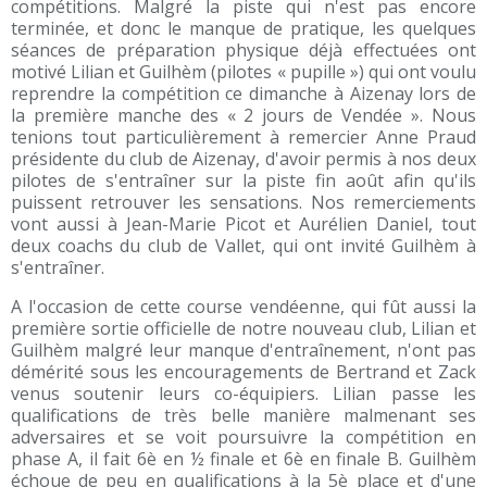
compétitions. Malgré la piste qui n'est pas encore
terminée, et donc le manque de pratique, les quelques
séances de préparation physique déjà effectuées ont
motivé Lilian et Guilhèm (pilotes « pupille ») qui ont voulu
reprendre la compétition ce dimanche à Aizenay lors de
la première manche des « 2 jours de Vendée ». Nous
tenions tout particulièrement à remercier Anne Praud
présidente du club de Aizenay, d'avoir permis à nos deux
pilotes de s'entraîner sur la piste fin août afin qu'ils
puissent retrouver les sensations. Nos remerciements
vont aussi à Jean-Marie Picot et Aurélien Daniel, tout
deux coachs du club de Vallet, qui ont invité Guilhèm à
s'entraîner.
A l'occasion de cette course vendéenne, qui fût aussi la
première sortie officielle de notre nouveau club, Lilian et
Guilhèm malgré leur manque d'entraînement, n'ont pas
démérité sous les encouragements de Bertrand et Zack
venus soutenir leurs co-équipiers. Lilian passe les
qualifications de très belle manière malmenant ses
adversaires et se voit poursuivre la compétition en
phase A, il fait 6è en ½ finale et 6è en finale B. Guilhèm
échoue de peu en qualifications à la 5è place et d'une